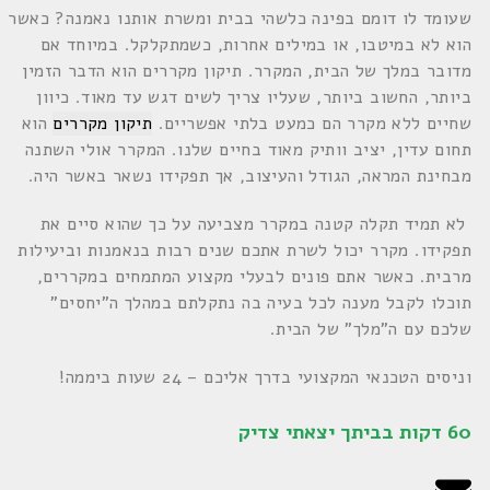
שעומד לו דומם בפינה כלשהי בבית ומשרת אותנו נאמנה? כאשר
הוא לא במיטבו, או במילים אחרות, כשמתקלקל. במיוחד אם
מדובר במלך של הבית, המקרר. תיקון מקררים הוא הדבר הזמין
ביותר, החשוב ביותר, שעליו צריך לשים דגש עד מאוד. כיוון
שחיים ללא מקרר הם כמעט בלתי אפשריים.
תיקון מקררים
הוא
תחום עדין, יציב וותיק מאוד בחיים שלנו. המקרר אולי השתנה
מבחינת המראה, הגודל והעיצוב, אך תפקידו נשאר באשר היה.
לא תמיד תקלה קטנה במקרר מצביעה על כך שהוא סיים את
תפקידו. מקרר יכול לשרת אתכם שנים רבות בנאמנות וביעילות
מרבית. כאשר אתם פונים לבעלי מקצוע המתמחים במקררים,
תוכלו לקבל מענה לכל בעיה בה נתקלתם במהלך ה"יחסים"
שלכם עם ה"מלך" של הבית.
וניסים הטכנאי המקצועי בדרך אליכם – 24 שעות ביממה!
60 דקות בביתך יצאתי צדיק