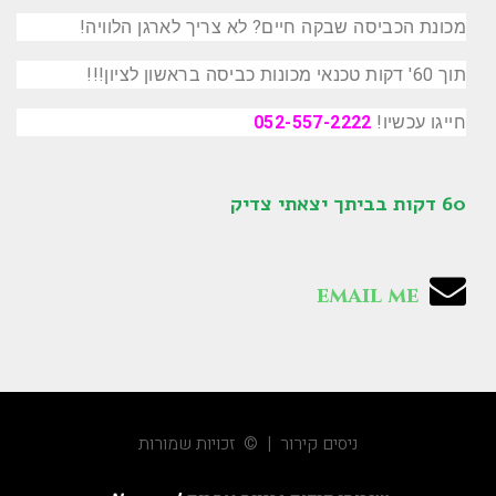
מכונת הכביסה שבקה חיים? לא צריך לארגן הלוויה!
תוך 60' דקות טכנאי מכונות כביסה בראשון לציון!!!
חייגו עכשיו!
052-557-2222
60 דקות בביתך יצאתי צדיק
email me
ניסים קירור | © זכויות שמורות