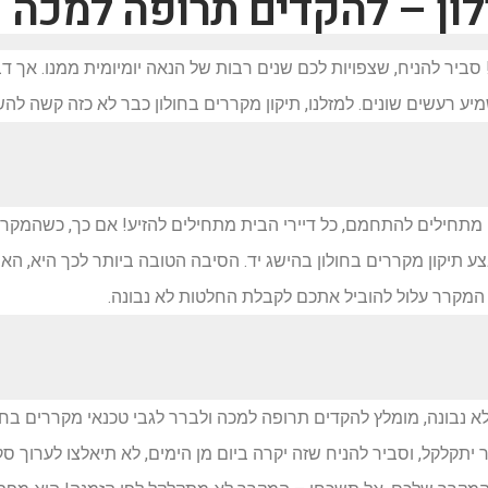
לון – להקדים תרופה למכה
יר להניח, שצפויות לכם שנים רבות של הנאה יומיומית ממנו. אך דבר
יע רעשים שונים. למזלנו, תיקון מקררים בחולון כבר לא כזה קשה להש
תחילים להתחמם, כל דיירי הבית מתחילים להזיע! אם כך, כשהמקרר 
צע תיקון מקררים בחולון בהישג יד. הסיבה הטובה ביותר לכך היא,
המקרר עלול להוביל אתכם לקבלת החלטות לא נבונה.
לא נבונה, מומלץ להקדים תרופה למכה ולברר לגבי טכנאי מקררים בחו
יתקלקל, וסביר להניח שזה יקרה ביום מן הימים, לא תיאלצו לערוך ס