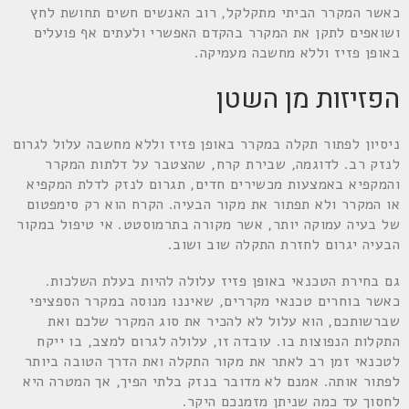
כאשר המקרר הביתי מתקלקל, רוב האנשים חשים תחושת לחץ
ושואפים לתקן את המקרר בהקדם האפשרי ולעתים אף פועלים
באופן פזיז וללא מחשבה מעמיקה.
הפזיזות מן השטן
ניסיון לפתור תקלה במקרר באופן פזיז וללא מחשבה עלול לגרום
לנזק רב. לדוגמה, שבירת קרח, שהצטבר על דלתות המקרר
והמקפיא באמצעות מכשירים חדים, תגרום לנזק לדלת המקפיא
או המקרר ולא תפתור את מקור הבעיה. הקרח הוא רק סימפטום
של בעיה עמוקה יותר, אשר מקורה בתרמוסטט. אי טיפול במקור
הבעיה יגרום לחזרת התקלה שוב ושוב.
גם בחירת הטכנאי באופן פזיז עלולה להיות בעלת השלכות.
כאשר בוחרים טכנאי מקררים, שאיננו מנוסה במקרר הספציפי
שברשותכם, הוא עלול לא להכיר את סוג המקרר שלכם ואת
התקלות הנפוצות בו. עובדה זו, עלולה לגרום למצב, בו ייקח
לטכנאי זמן רב לאתר את מקור התקלה ואת הדרך הטובה ביותר
לפתור אותה. אמנם לא מדובר בנזק בלתי הפיך, אך המטרה היא
לחסוך עד כמה שניתן מזמנכם היקר.