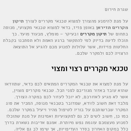
שגרת חירום
על מנת להימנע מהצורך למצוא טכנאי מקררים לצורך
תיקון
מקררים תדיראן
באופן פזיז, כדאי למצוא טכנאי מקצועי, מנוסה
בתחום של
תיקון מקררים
ובעיקר – מומלץ, מבעוד מועד. כך
תוכלו לדעת בדיוק למי להתקשר ברגע האמת ולא תסתכנו בקבלת
החלטות פזיזות, אשר עלולות למנוע מכם להגיע אל התוצאה
הרצויה לכם ולמקרר שלכם.
טכנאי מקררים רצוי ומצוי
על מנת למצוא את טכנאי המקררים המתאים לכם כדאי, שתוודאו
שהוא עובד באזור מגוריכם לפני הכל. טכנאי מקררים מצוין,
אשר לא מגיע לאזורכם, לא יוכל לעזור לכם במקרה הצורך.
מלבד זאת חשוב לוודא, שמדובר בטכנאי מנוסה, המכיר את סוג
המקרר שברשותכם על בוריו לטיפול מהיר ויעיל במקרר שלכם.
כמו כן, חשוב לשים לב גם למקצועיות ואמינות על מנת שתוכלו
למנוע מעצמכם עוגמת נפש מיותרת. אמנם אדיבות נשארת בדרך
כלל במקום האחרון בסדר העדיפויות, אך שימו לב גם אליה.