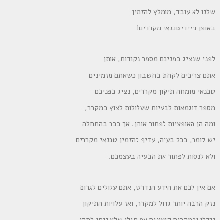
שלנו לא עובד, מומלץ להזמין
באופן מיידיטכנאי מקררים!
לפני שנציג בפניכם מספר נקודות, אותן
אתם צריכים לקחת בחשבון כשאתם מזמינים
טכנאי מומחה תיקון מקררים, נציג בפניכם
מספר דוגמאות לבעיות שעלולות לצוץ במקרר,
ומה הן האופציות לפתור אותן. אך כבר בהתחלה
יש לומר, בכל בעיה, עדיף להזמין טכנאי מקררים
ולא לנסות לפתור את הבעיה בעצמכם.
אם אין לכם את הידע הנדרש, אתם עלולים לגרום
נזק הרבה יותר גדול למקרר, ואז עלויות התיקון
יגדלו ובמקרים קיצונים אף תגלו שלא ניתן לתקן