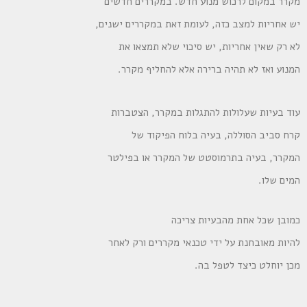
מקרר במקום לרכוש מנוע חדש. במקררים חדשים
יש אחריות למצב כזה, לעומת זאת במקררים ישנים,
לא רק שאין אחריות, יש סיכוי שלא תמצאו את
המנוע ואז לא תהיה ברירה אלא להחליף מקרר.
עוד בעיות שעלולות להתגלות במקרר, הצטברות
קרח סביב הסוללה, בעיה בלוח הפיקוד של
המקרר, בעיה בתרמוסטט של המקרר או בפילטר
המים שלו.
כמובן שכל אחת מהבעיות צריכה
להיות מאובחנת על ידי טכנאי מקררים ורק לאחר
מכן יוחלט כיצד לטפל בה.