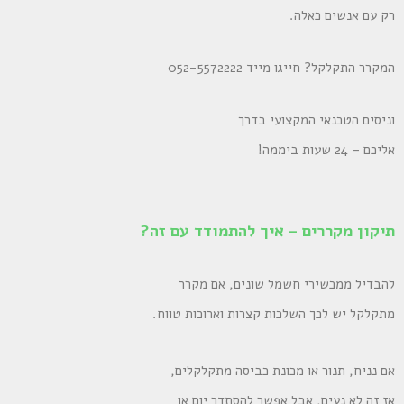
רק עם אנשים כאלה.
המקרר התקלקל? חייגו מייד 052-5572222
וניסים הטכנאי המקצועי בדרך
אליכם – 24 שעות ביממה!
תיקון מקררים – איך להתמודד עם זה?
להבדיל ממכשירי חשמל שונים, אם מקרר
מתקלקל יש לכך השלכות קצרות וארוכות טווח.
אם נניח, תנור או מכונת כביסה מתקלקלים,
אז זה לא נעים, אבל אפשר להסתדר יום או