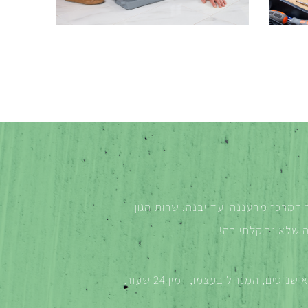
ר המרכז מרעננה ועד יבנה. שרות הגון –
המיוחד בטכנו פלוס הוא שניסים, המנהל בעצמו, זמין 24 שעות